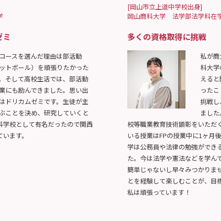
[岡山市立上道中学校出身]
学
岡山商科大学 法学部法学科在
ゼミ
多くの資格取得に挑戦
コースを選んだ理由は部活動
私が商
ットボール）を頑張りたかった
科大学
。そして高校生活では、部活動
えると
業にも励んできました。思い出
ったこ
はドリカムゼミです。生徒が主
挑戦し
ぶことを決め、研究していくと
ました
科学校として有名だったので関西
校等職業教育技術顕彰をいただ
ています。
いる授業はFPの授業中に1ヶ月
学は公務員や法律の勉強ができ
た。今は法学や憲法などを学ん
簡単じゃないし早々みつかりま
とを経験して楽しむことが、目
私は頑張っています！