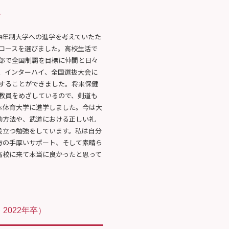
て
4年制大学への進学を考えていたた
コースを選びました。高校生活で
部で全国制覇を目標に仲間と日々
、インターハイ、全国選抜大会に
することができました。将来保健
教員をめざしているので、剣道も
本体育大学に進学しました。今は大
動方法や、武道における正しい礼
役立つ勉強をしています。私は自分
方の手厚いサポート、そして素晴ら
高校に来て本当に良かったと思って
2022年卒）