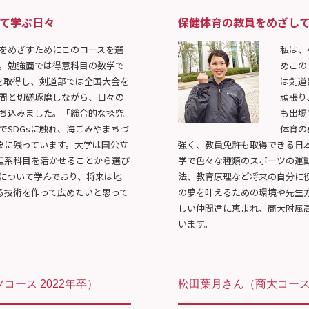
いて学ぶ日々
保健体育の教員をめざし
をめざすためにこのコースを選
私は、
。勉強面では得意科目の数学で
めこの
を取得し、剣道部では全国大会を
は剣道
間と切磋琢磨しながら、日々の
頑張り
ち込みました。「総合的な探究
も出場
でSDGsに触れ、海ごみやまちづ
体育の
象に残っています。大学は国公立
強く、教員免許も取得できる日
理系科目を活かせることから選び
学で色々な種類のスポーツの運
術について学んでおり、将来は地
法、教育原理など将来の自分に
る技術を作って広めたいと思って
の夢を叶えるための環境や先生
しい仲間達に恵まれ、商大附属
います。
コース 2022年卒）
松田葉月さん
（商大コース 