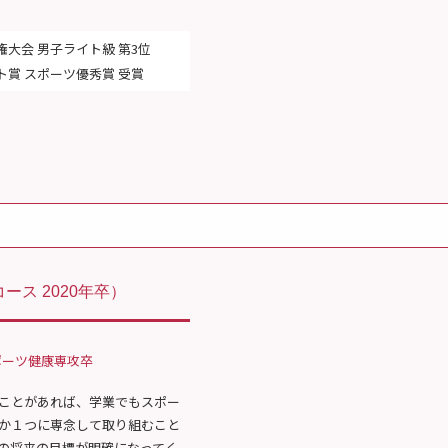
権大会 男子ライト級 第3位
ト賞 スポーツ優秀賞 受賞
ース 2020年卒）
ポーツ健康専攻卒
ことがあれば、学業でもスポー
か１つに専念して取り組むこと
の将来の目標が明確になってく