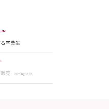
uate
する卒業生
ds
ズ販売
coming soon