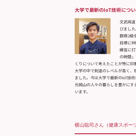
大学で最新のIoT技術につ
文武両道
びました
数検2級
目標に仲
練習に打
の時間」
くりについて考えたことが特に印
大学の中で剣道のレベルが高く、
ました。今は大学で最新のIoT技
元岡山の人々の暮らしを豊かにす
います。
横山聡司さん
（健康スポーツ