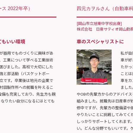
ス 2022年卒）
四元カヲルさん
（自動車科 
[岡山市立旭東中学校出身]
株式会社 日産サティオ岡山勤
てもいい環境
車のスペシャリストに
が器用でものづくりに興味があ
私が自
、工業について学べる工業技術
車が好
選びました。高校で大切にした
たかっ
強と部活動（バスケットボー
ことは
立です。卒業後は地元の企業で
車をカ
村田製作所への就職を叶えるこ
ました
設備も充実しており、先生方も親
やOBの先輩方からのアドバイ
。なりたい自分になるにはとても
組みました。就職先は日産車が
修中ですが、先輩方の整備姿や
やりたいことに挑戦してみてく
しっかりサポートしてくれます
い。どんな分野でもいいです。