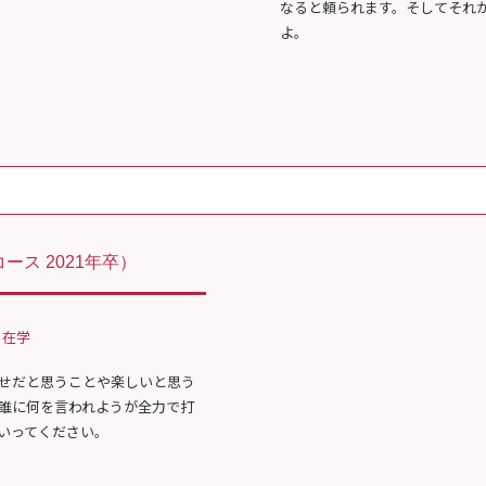
なると頼られます。そしてそれ
よ。
ース 2021年卒）
 在学
せだと思うことや楽しいと思う
誰に何を言われようが全力で打
いってください。