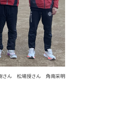
樹さん 松場授さん 角南采明