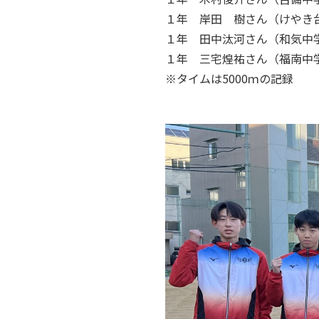
１年 岸田 樹さん（けやき台中
１年 田中汰河さん（和気中学校
１年 三宅煌祐さん（福南中学校
※タイムは5000ｍの記録