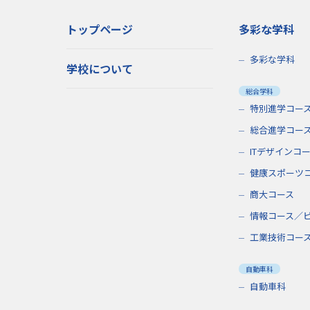
トップページ
多彩な学科
多彩な学科
学校について
総合学科
特別進学コー
総合進学コー
ITデザインコ
健康スポーツ
商大コース
情報コース／
工業技術コー
自動車科
自動車科