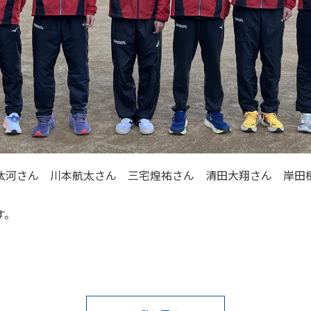
汰河さん 川本航太さん 三宅煌祐さん 清田大翔さん 岸田
す。