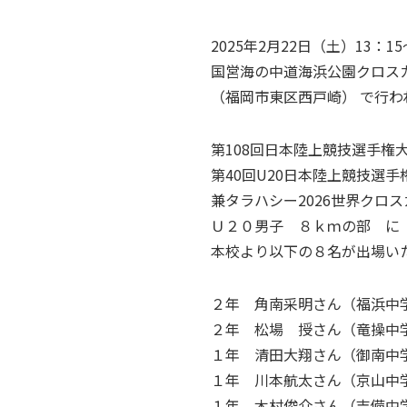
2025年2月22日（土）13：15
国営海の中道海浜公園クロス
（福岡市東区西戸崎） で行わ
第108回日本陸上競技選手権
第40回U20日本陸上競技選
兼タラハシー2026世界クロ
Ｕ２０男子 ８ｋｍの部 に
本校より以下の８名が出場い
２年 角南采明さん（福浜中学校
２年 松場 授さん（竜操中学校
１年 清田大翔さん（御南中学校
１年 川本航太さん（京山中学校
１年 木村俊介さん（吉備中学校