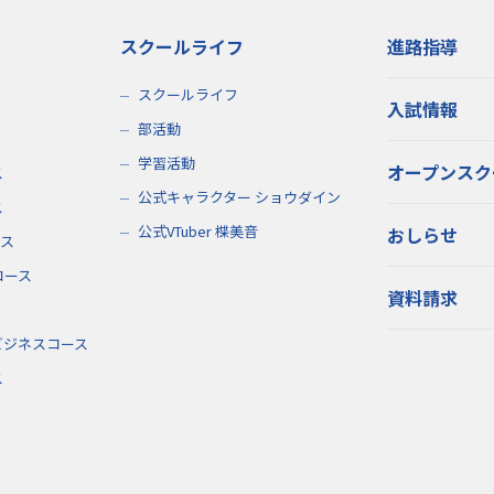
スクールライフ
進路指導
スクールライフ
入試情報
部活動
学習活動
オープンスク
ス
公式キャラクター ショウダイン
ス
公式VTuber 楪美音
おしらせ
ース
コース
資料請求
ビジネスコース
ス