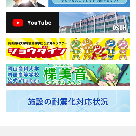
シ
ョ
ン