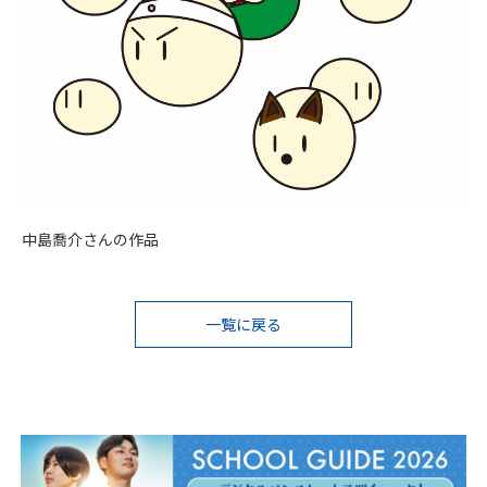
中島喬介さんの作品
投
一覧に戻る
稿
ナ
ビ
ゲ
ー