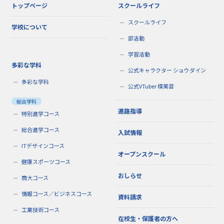
トップページ
スクールライフ
スクールライフ
学校について
部活動
学習活動
多彩な学科
公式キャラクター ショウダイン
多彩な学科
公式VTuber 楪美音
総合学科
進路指導
特別進学コース
総合進学コース
入試情報
ITデザインコース
オープンスクール
健康スポーツコース
おしらせ
商大コース
情報コース／ビジネスコース
資料請求
工業技術コース
在校生・保護者の方へ