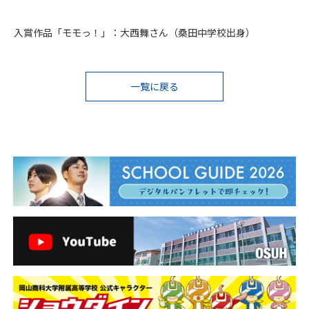
入賞作品「モモっ！」：大西舞さん（桑田中学校出身）
投
一覧に戻る
稿
ナ
ビ
ゲ
ー
シ
ョ
ン