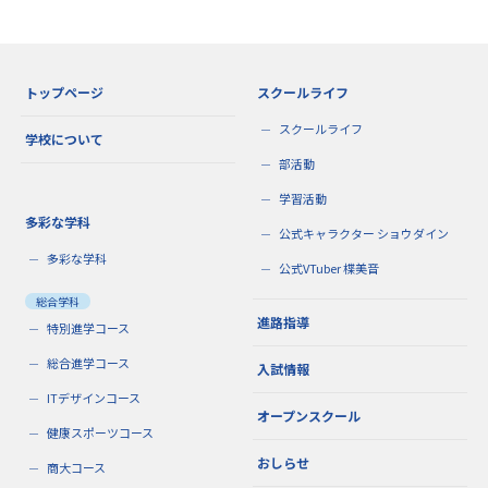
トップページ
スクールライフ
スクールライフ
学校について
部活動
学習活動
多彩な学科
公式キャラクター ショウダイン
多彩な学科
公式VTuber 楪美音
総合学科
進路指導
特別進学コース
総合進学コース
入試情報
ITデザインコース
オープンスクール
健康スポーツコース
おしらせ
商大コース