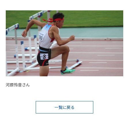
河原怜音さん
投
一覧に戻る
稿
ナ
ビ