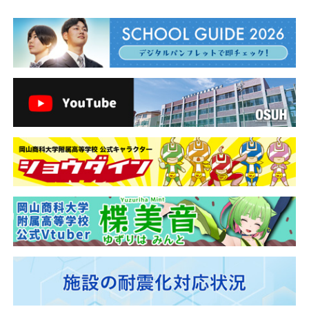
ゲ
ー
シ
ョ
ン