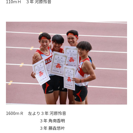
110ｍＨ ３年 河原怜音
1600ｍＲ 左より３年 河原怜音
３年 角南香明
３年 藤森悠叶