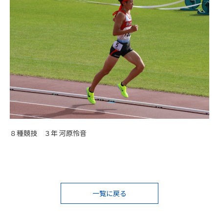
８種競技 ３年 河原怜音
投
一覧に戻る
稿
ナ