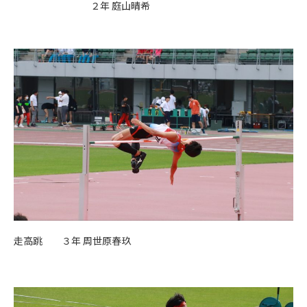
２年 庭山晴希
走高跳 ３年 周世原春玖