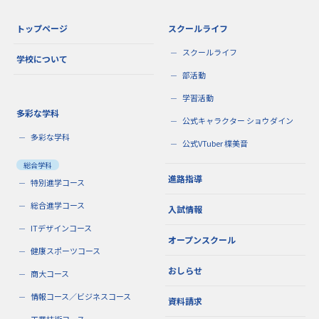
トップページ
スクールライフ
スクールライフ
学校について
部活動
学習活動
多彩な学科
公式キャラクター ショウダイン
多彩な学科
公式VTuber 楪美音
総合学科
進路指導
特別進学コース
総合進学コース
入試情報
ITデザインコース
オープンスクール
健康スポーツコース
おしらせ
商大コース
情報コース／ビジネスコース
資料請求
工業技術コース