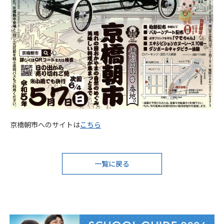
京橋朝市へのサイトは
こちら
投
一覧に戻る
稿
ナ
ビ
ゲ