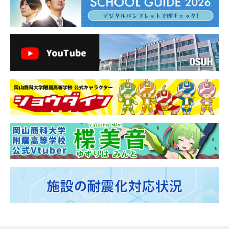
ー
シ
ョ
ン