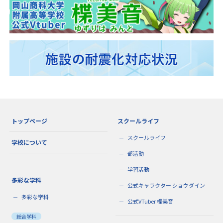
トップページ
スクールライフ
スクールライフ
学校について
部活動
学習活動
多彩な学科
公式キャラクター ショウダイン
多彩な学科
公式VTuber 楪美音
総合学科