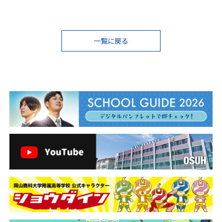
投
一覧に戻る
稿
ナ
ビ
ゲ
ー
シ
ョ
ン