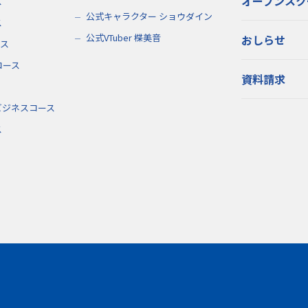
オープンスク
ス
公式キャラクター ショウダイン
ス
公式VTuber 楪美音
おしらせ
ース
コース
資料請求
ビジネスコース
ス