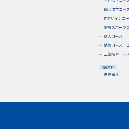
特別進学コー
総合進学コー
ITデザインコ
健康スポーツ
商大コース
情報コース／
工業技術コー
自動車科
自動車科