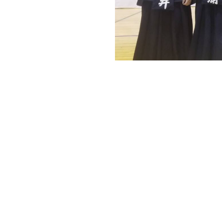
投
稿
ナ
ビ
ゲ
ー