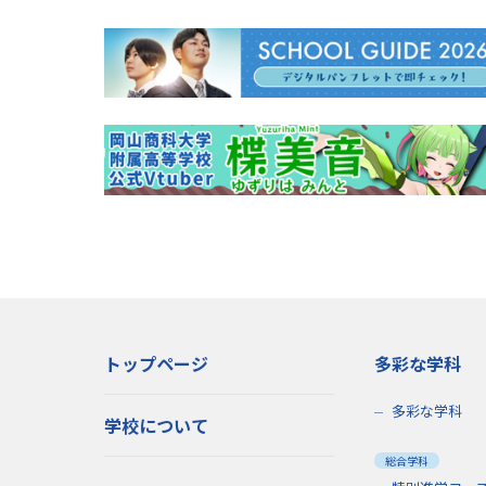
シ
ョ
ン
トップページ
多彩な学科
多彩な学科
学校について
総合学科