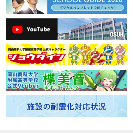
ー
シ
ョ
ン