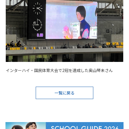
インターハイ・国民体育大会で2冠を達成した奥山琴未さん
投
一覧に戻る
稿
ナ
ビ
ゲ