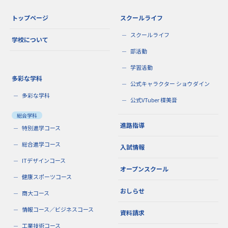
トップページ
スクールライフ
スクールライフ
学校について
部活動
学習活動
多彩な学科
公式キャラクター ショウダイン
多彩な学科
公式VTuber 楪美音
総合学科
進路指導
特別進学コース
総合進学コース
入試情報
ITデザインコース
オープンスクール
健康スポーツコース
おしらせ
商大コース
情報コース／ビジネスコース
資料請求
工業技術コース