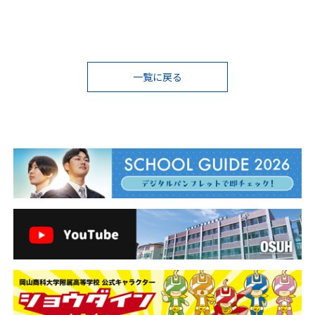
投
一覧に戻る
稿
ナ
ビ
ゲ
ー
シ
ョ
ン